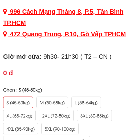
996 Cách Mạng Tháng 8, P.5, Tân Bình
TP.HCM
472 Quang Trung, P.10, Gò Vấp TPHCM
Giờ mở cửa:
9h30- 21h30 ( T2 – CN )
0 đ
Chọn :
S (45-50kg)
S (45-50kg)
M (50-58kg)
L (58-64kg)
XL (65-72kg)
2XL (72-80kg)
3XL (80-85kg)
4XL (85-90kg)
5XL (90-100kg)