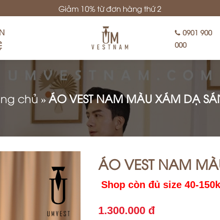
Giảm 10% từ đơn hàng thứ 2
ÊN
0901 900
Ệ
000
ang chủ
»
ÁO VEST NAM MÀU XÁM DẠ S
ÁO VEST NAM MÀ
Shop còn đủ size 40-150
1.300.000 đ