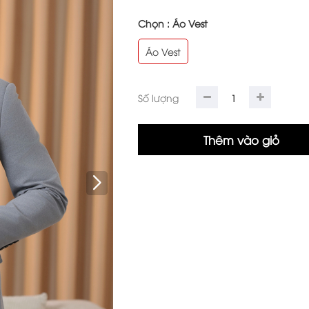
Chọn :
Áo Vest
Áo Vest
Số lượng