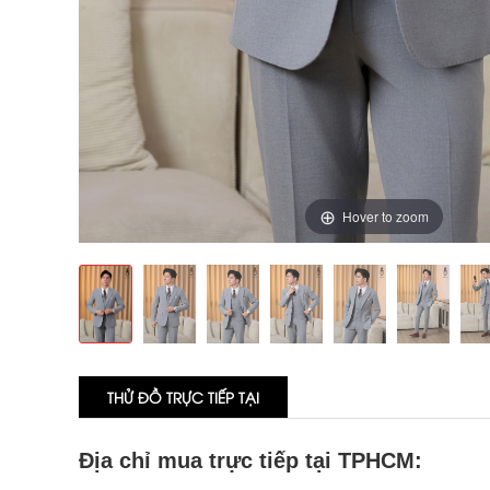
Hover to zoom
THỬ ĐỒ TRỰC TIẾP TẠI
Địa chỉ mua trực tiếp tại TPHCM: