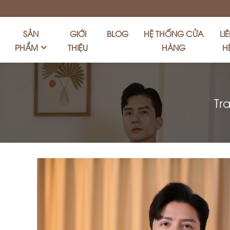
SẢN
GIỚI
BLOG
HỆ THỐNG CỬA
LI
PHẨM
THIỆU
HÀNG
H
Tr