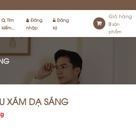
Giỏ hàng
Tìm
Đăng
Đăng
0
sản
kiếm...
nhập
ký
phẩm
ÁNG
U XÁM DẠ SÁNG
kg