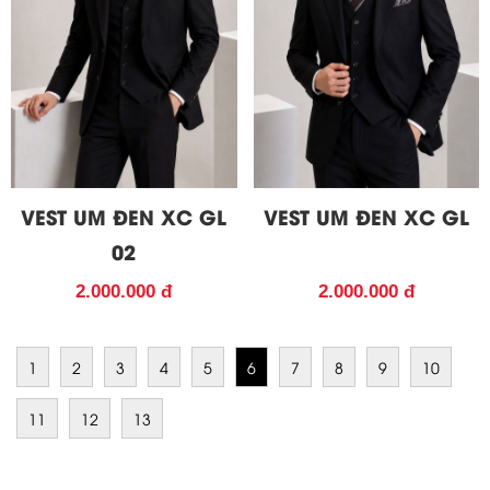
VEST UM ĐEN XC GL
VEST UM ĐEN XC GL
02
2.000.000 đ
2.000.000 đ
1
2
3
4
5
6
7
8
9
10
11
12
13