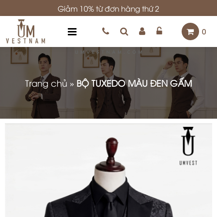
Giảm 10% từ đơn hàng thứ 2
0
Trang chủ
»
BỘ TUXEDO MÀU ĐEN GẤM