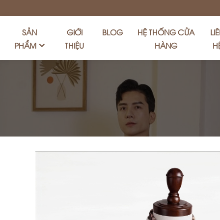
SẢN
GIỚI
BLOG
HỆ THỐNG CỬA
LI
PHẨM
THIỆU
HÀNG
H