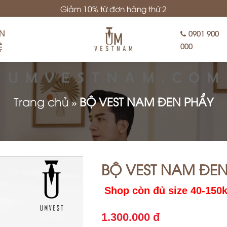
Giảm 10% từ đơn hàng thứ 2
ÊN
0901 900
Ệ
000
Trang chủ
»
BỘ VEST NAM ĐEN PHẨY
BỘ VEST NAM ĐE
Shop còn đủ size 40-150
1.300.000 đ