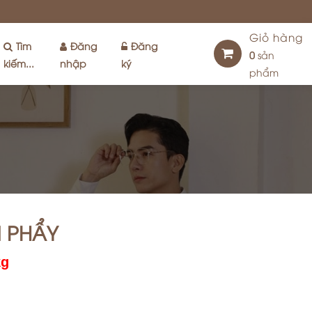
Giỏ hàng
Tìm
Đăng
Đăng
0
sản
kiếm...
nhập
ký
phẩm
N PHẨY
kg