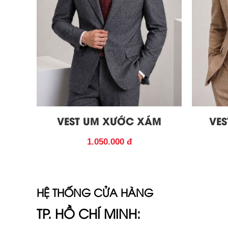
VEST UM XƯỚC XÁM
VES
1.050.000 đ
HỆ THỐNG CỬA HÀNG
TP. HỒ CHÍ MINH: