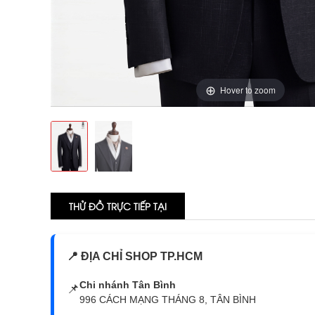
Hover to zoom
THỬ ĐỒ TRỰC TIẾP TẠI
📍 ĐỊA CHỈ SHOP TP.HCM
Chi nhánh Tân Bình
📌
996 CÁCH MẠNG THÁNG 8, TÂN BÌNH