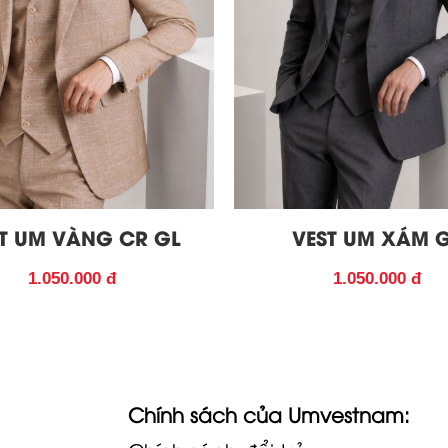
T UM VÀNG CR GL
VEST UM XÁM 
1.050.000 đ
1.050.000 đ
Chính sách của Umvestnam: