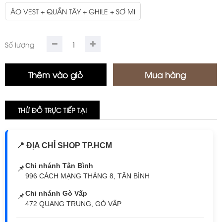
ÁO VEST + QUẦN TÂY + GHILE + SƠ MI
Số lượng
THỬ ĐỒ TRỰC TIẾP TẠI
📍 ĐỊA CHỈ SHOP TP.HCM
Chi nhánh Tân Bình
📌
996 CÁCH MẠNG THÁNG 8, TÂN BÌNH
Chi nhánh Gò Vấp
📌
472 QUANG TRUNG, GÒ VẤP