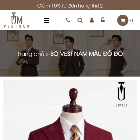
Giảm 10% từ đơn hàng thứ 2
0
Trang chủ
»
BỘ VEST NAM MÀU ĐỎ ĐÔ