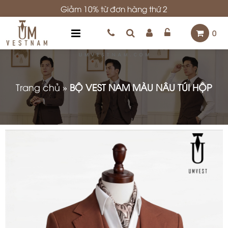
Giảm 10% từ đơn hàng thứ 2
0
Trang chủ
»
BỘ VEST NAM MÀU NÂU TÚI HỘP