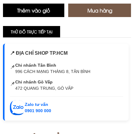
THỬ ĐỒ TRỰC TIẾP TẠI
📍 ĐỊA CHỈ SHOP TP.HCM
Chi nhánh Tân Bình
📌
996 CÁCH MẠNG THÁNG 8, TÂN BÌNH
Chi nhánh Gò Vấp
📌
472 QUANG TRUNG, GÒ VẤP
Zalo tư vấn
0901 900 000