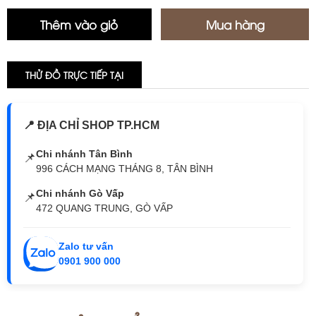
THỬ ĐỒ TRỰC TIẾP TẠI
📍 ĐỊA CHỈ SHOP TP.HCM
Chi nhánh Tân Bình
📌
996 CÁCH MẠNG THÁNG 8, TÂN BÌNH
Chi nhánh Gò Vấp
📌
472 QUANG TRUNG, GÒ VẤP
Zalo tư vấn
0901 900 000