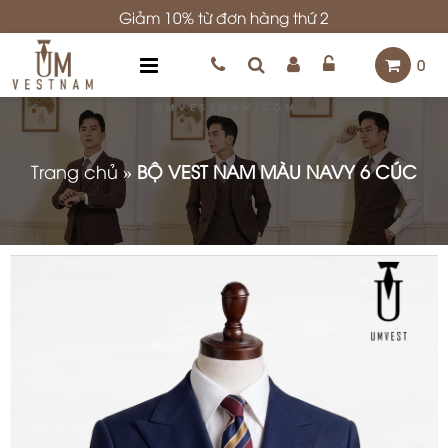
Giảm 10% từ đơn hàng thứ 2
0
Trang chủ
»
BỘ VEST NAM MÀU NAVY 6 CÚC