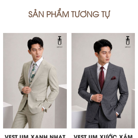
SẢN PHẨM TƯƠNG TỰ
VEST UM XANH NHẠT
VEST UM XƯỚC XÁM