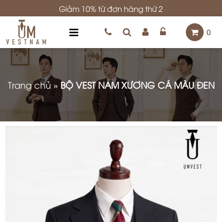
Giảm 10% từ đơn hàng thứ 2
0
Trang chủ
»
BỘ VEST NAM XƯƠNG CÁ MÀU ĐEN