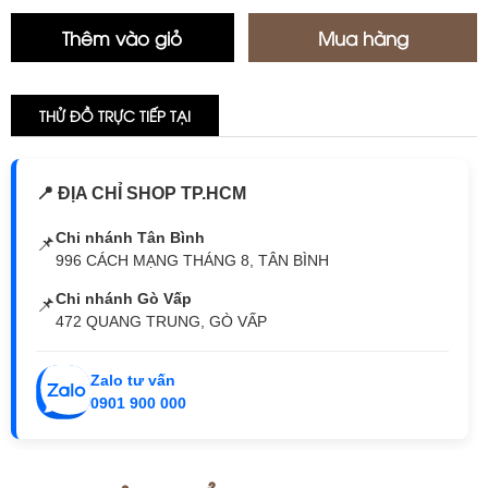
THỬ ĐỒ TRỰC TIẾP TẠI
📍 ĐỊA CHỈ SHOP TP.HCM
Chi nhánh Tân Bình
📌
996 CÁCH MẠNG THÁNG 8, TÂN BÌNH
Chi nhánh Gò Vấp
📌
472 QUANG TRUNG, GÒ VẤP
Zalo tư vấn
0901 900 000