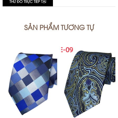
THỬ ĐỒ TRỰC TIẾP TẠI
SẢN PHẨM TƯƠNG TỰ