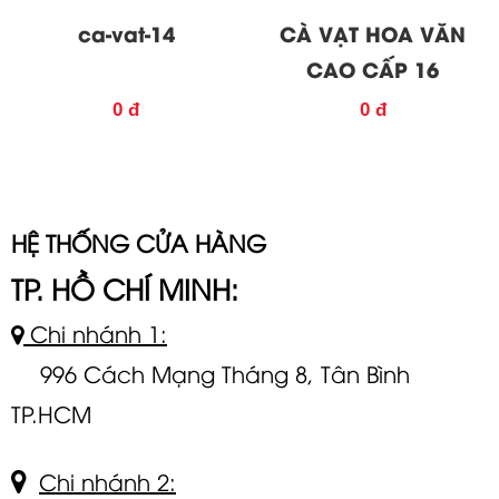
ca-vat-14
CÀ VẠT HOA VĂN
CAO CẤP 16
0 đ
0 đ
HỆ THỐNG CỬA HÀNG
TP. HỒ CHÍ MINH:
Chi nhánh 1:
996 Cách Mạng Tháng 8, Tân Bình
TP.HCM
Chi nhánh 2: