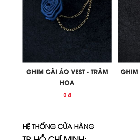
GHIM CÀI ÁO VEST - TRÂM
GHIM 
HOA
0 đ
HỆ THỐNG CỬA HÀNG
TP. HỒ CHÍ MINH: