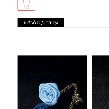
THỬ ĐỒ TRỰC TIẾP TẠI