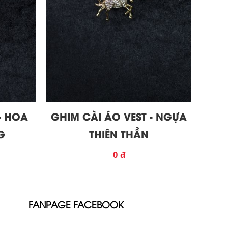
- HOA
GHIM CÀI ÁO VEST - NGỰA
G
THIÊN THẦN
0 đ
FANPAGE FACEBOOK