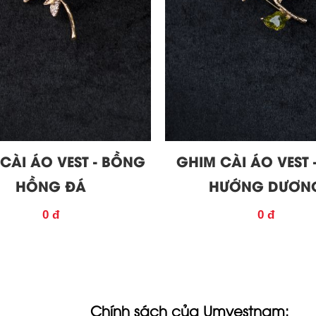
CÀI ÁO VEST - BỒNG
GHIM CÀI ÁO VEST 
HỒNG ĐÁ
HƯỚNG DƯƠN
0 đ
0 đ
Chính sách của Umvestnam: