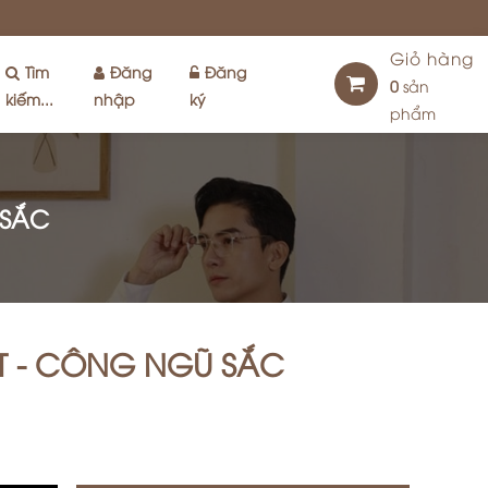
Giỏ hàng
Tìm
Đăng
Đăng
0
sản
kiếm...
nhập
ký
phẩm
 SẮC
T - CÔNG NGŨ SẮC