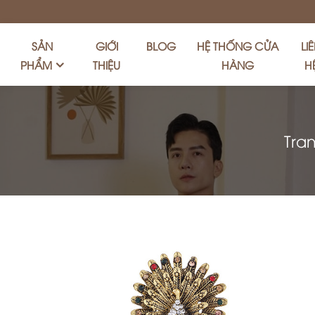
SẢN
GIỚI
BLOG
HỆ THỐNG CỬA
LI
PHẨM
THIỆU
HÀNG
H
Tra