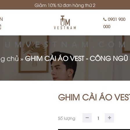
Giảm 10% từ đơn hàng thứ 2
ÊN
0901 900
Ệ
000
ng chủ
»
GHIM CÀI ÁO VEST - CÔNG NGŨ
GHIM CÀI ÁO VES
Số lượng