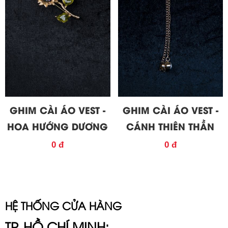
GHIM CÀI ÁO VEST -
GHIM CÀI ÁO VEST -
HOA HƯỚNG DƯƠNG
CÁNH THIÊN THẦN
0 đ
0 đ
HỆ THỐNG CỬA HÀNG
TP. HỒ CHÍ MINH: