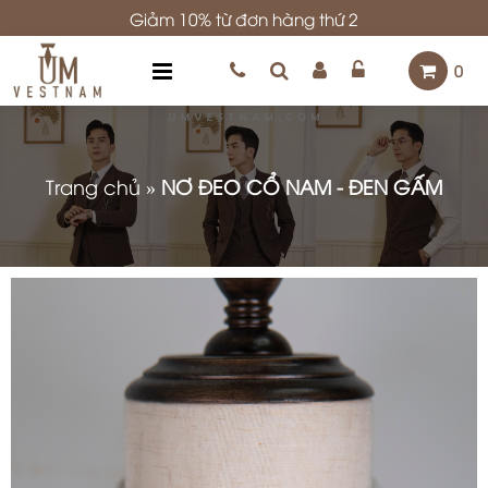
Giảm 10% từ đơn hàng thứ 2
0
Trang chủ
»
NƠ ĐEO CỔ NAM - ĐEN GẤM