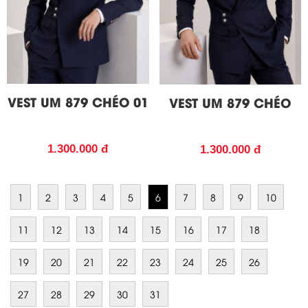
VEST UM 879 CHÉO 01
VEST UM 879 CHÉO
1.300.000 đ
1.300.000 đ
1
2
3
4
5
6
7
8
9
10
11
12
13
14
15
16
17
18
19
20
21
22
23
24
25
26
27
28
29
30
31