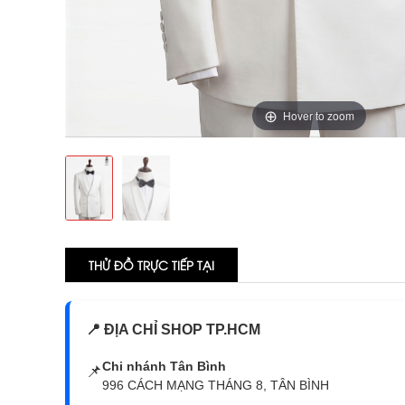
Hover to zoom
THỬ ĐỒ TRỰC TIẾP TẠI
📍 ĐỊA CHỈ SHOP TP.HCM
Chi nhánh Tân Bình
📌
996 CÁCH MẠNG THÁNG 8, TÂN BÌNH