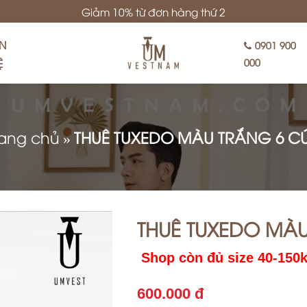
Giảm 10% từ đơn hàng thứ 2
ÊN
0901 900
Ệ
000
rang chủ
»
THUÊ TUXEDO MÀU TRẮNG 6 C
THUÊ TUXEDO MÀ
Shop còn đủ size 40-150
600.000 đ