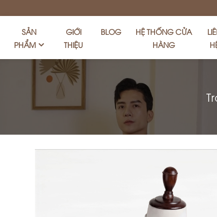
SẢN
GIỚI
BLOG
HỆ THỐNG CỬA
LI
PHẨM
THIỆU
HÀNG
H
T