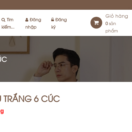
Giỏ hàng
Tìm
Đăng
Đăng
0
sản
kiếm...
nhập
ký
phẩm
ÚC
U TRẮNG 6 CÚC
kg