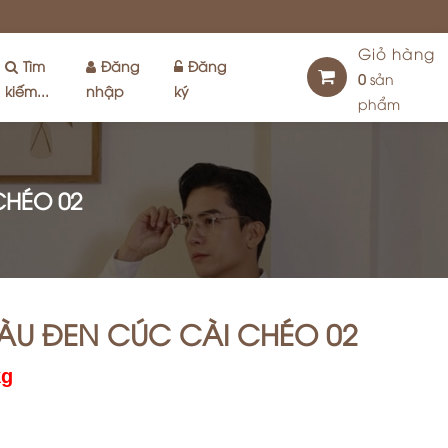
Giỏ hàng
Tìm
Đăng
Đăng
0
sản
kiếm...
nhập
ký
phẩm
CHÉO 02
ÀU ĐEN CÚC CÀI CHÉO 02
kg