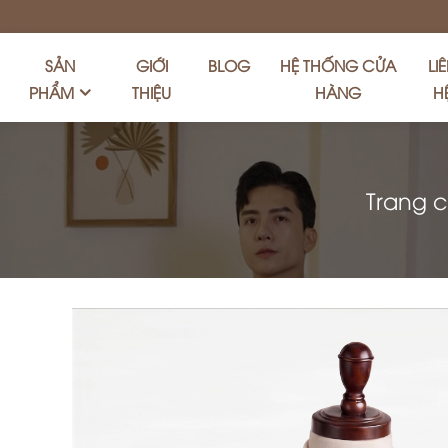
SẢN
GIỚI
BLOG
HỆ THỐNG CỬA
LI
PHẨM
THIỆU
HÀNG
H
Trang 