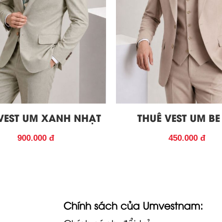
VEST UM XANH NHẠT
THUÊ VEST UM BE
900.000 đ
450.000 đ
Chính sách của Umvestnam: