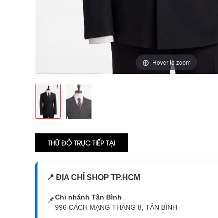
Hover to zoom
THỬ ĐỒ TRỰC TIẾP TẠI
📍 ĐỊA CHỈ SHOP TP.HCM
Chi nhánh Tân Bình
📌
996 CÁCH MẠNG THÁNG 8, TÂN BÌNH