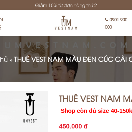
Giảm 10% từ đơn hàng thứ 2
ÊN
0901 900
Ệ
000
chủ
»
THUÊ VEST NAM MÀU ĐEN CÚC CÀI 
THUÊ VEST NAM M
Shop còn đủ size 40-150
450.000 đ