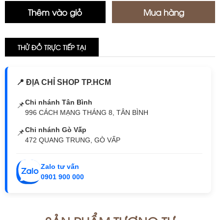
THỬ ĐỒ TRỰC TIẾP TẠI
📍 ĐỊA CHỈ SHOP TP.HCM
Chi nhánh Tân Bình
📌
996 CÁCH MẠNG THÁNG 8, TÂN BÌNH
Chi nhánh Gò Vấp
📌
472 QUANG TRUNG, GÒ VẤP
Zalo tư vấn
0901 900 000