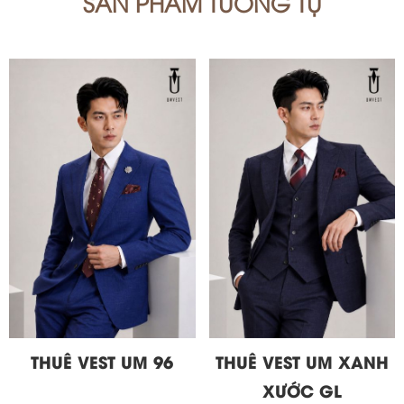
SẢN PHẨM TƯƠNG TỰ
THUÊ VEST UM 96
THUÊ VEST UM XANH
XƯỚC GL