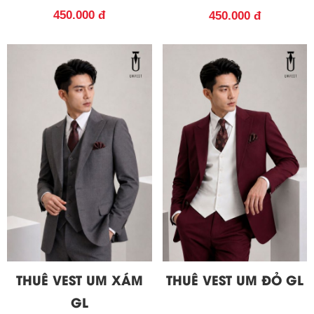
450.000 đ
450.000 đ
THUÊ VEST UM XÁM
THUÊ VEST UM ĐỎ GL
GL