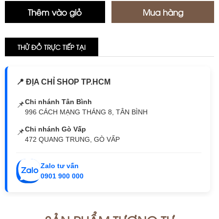
THỬ ĐỒ TRỰC TIẾP TẠI
📍 ĐỊA CHỈ SHOP TP.HCM
Chi nhánh Tân Bình
📌
996 CÁCH MẠNG THÁNG 8, TÂN BÌNH
Chi nhánh Gò Vấp
📌
472 QUANG TRUNG, GÒ VẤP
Zalo tư vấn
0901 900 000