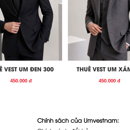
Ê VEST UM ĐEN 300
THUÊ VEST UM XÁ
450.000 đ
450.000 đ
Chính sách của Umvestnam: