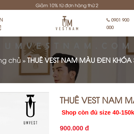
Giảm 10% từ đơn hàng thứ 2
ÊN
0901 900
Ệ
000
ng chủ
»
THUÊ VEST NAM MÀU ĐEN KHÓA 
THUÊ VEST NAM M
Shop còn đủ size 40-150
900.000 đ