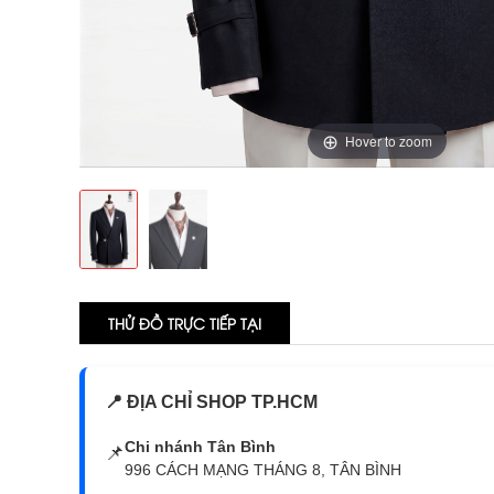
Hover to zoom
THỬ ĐỒ TRỰC TIẾP TẠI
📍 ĐỊA CHỈ SHOP TP.HCM
Chi nhánh Tân Bình
📌
996 CÁCH MẠNG THÁNG 8, TÂN BÌNH