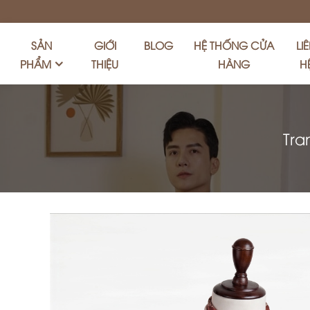
SẢN
GIỚI
BLOG
HỆ THỐNG CỬA
LI
PHẨM
THIỆU
HÀNG
H
Tra