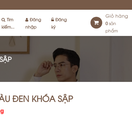
Giỏ hàng
Tìm
Đăng
Đăng
0
sản
kiếm...
nhập
ký
phẩm
SẬP
ÀU ĐEN KHÓA SẬP
kg