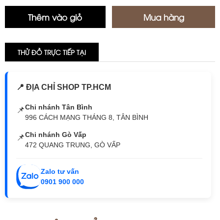
THỬ ĐỒ TRỰC TIẾP TẠI
📍 ĐỊA CHỈ SHOP TP.HCM
Chi nhánh Tân Bình
📌
996 CÁCH MẠNG THÁNG 8, TÂN BÌNH
Chi nhánh Gò Vấp
📌
472 QUANG TRUNG, GÒ VẤP
Zalo tư vấn
0901 900 000