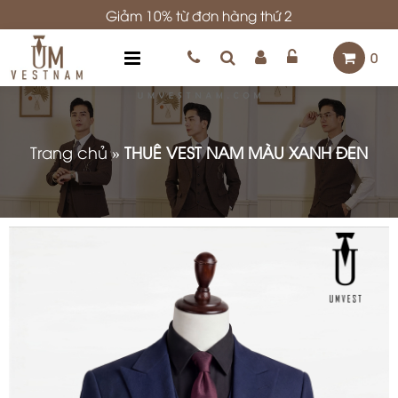
Giảm 10% từ đơn hàng thứ 2
0
Trang chủ
»
THUÊ VEST NAM MÀU XANH ĐEN