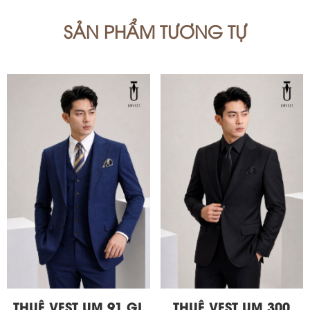
SẢN PHẨM TƯƠNG TỰ
THUÊ VEST UM 91 GL
THUÊ VEST UM 300