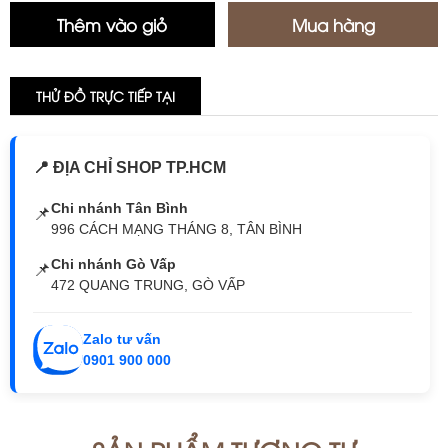
THỬ ĐỒ TRỰC TIẾP TẠI
📍 ĐỊA CHỈ SHOP TP.HCM
Chi nhánh Tân Bình
📌
996 CÁCH MẠNG THÁNG 8, TÂN BÌNH
Chi nhánh Gò Vấp
📌
472 QUANG TRUNG, GÒ VẤP
Zalo tư vấn
0901 900 000