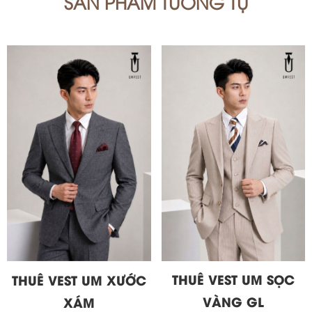
SẢN PHẨM TƯƠNG TỰ
THUÊ VEST UM SỌC
THUÊ VEST UM XƯỚC
VÀNG GL
XÁM