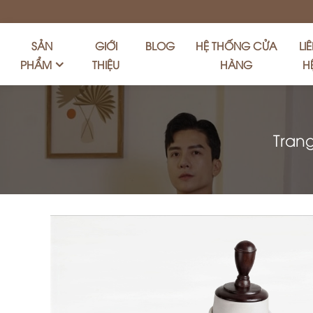
SẢN
GIỚI
BLOG
HỆ THỐNG CỬA
LI
PHẨM
THIỆU
HÀNG
H
Tran