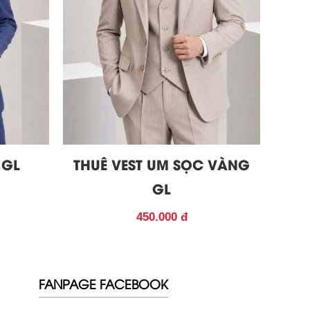
 GL
THUÊ VEST UM SỌC VÀNG
GL
450.000 đ
FANPAGE FACEBOOK