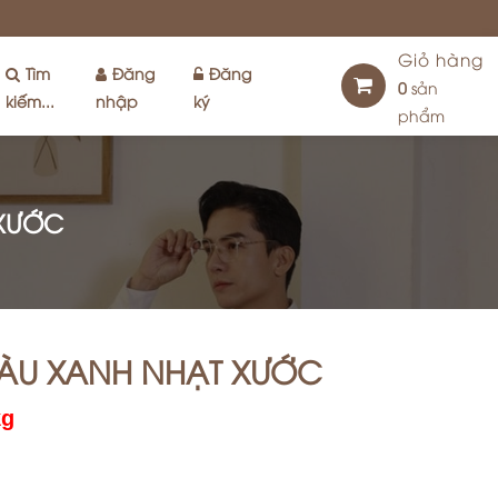
Giỏ hàng
Tìm
Đăng
Đăng
0
sản
kiếm...
nhập
ký
phẩm
 XƯỚC
MÀU XANH NHẠT XƯỚC
kg