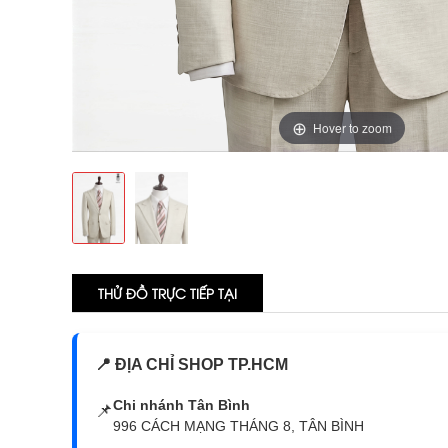
Hover to zoom
THỬ ĐỒ TRỰC TIẾP TẠI
📍 ĐỊA CHỈ SHOP TP.HCM
Chi nhánh Tân Bình
📌
996 CÁCH MẠNG THÁNG 8, TÂN BÌNH