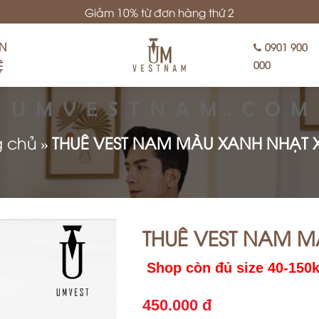
Giảm 10% từ đơn hàng thứ 2
ÊN
0901 900
Ệ
000
g chủ
»
THUÊ VEST NAM MÀU XANH NHẠT
THUÊ VEST NAM 
Shop còn đủ size 40-150
450.000 đ