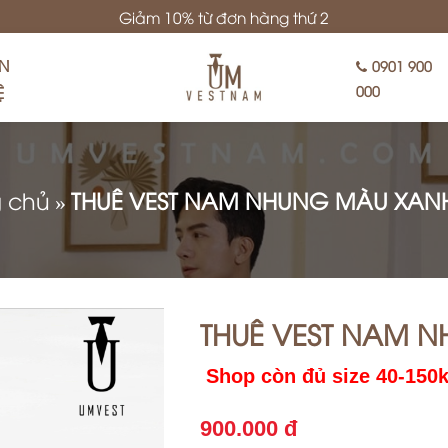
Giảm 10% từ đơn hàng thứ 2
ÊN
0901 900
Ệ
000
g chủ
»
THUÊ VEST NAM NHUNG MÀU XAN
THUÊ VEST NAM 
Shop còn đủ size 40-150
900.000 đ