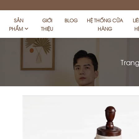
SẢN
GIỚI
BLOG
HỆ THỐNG CỬA
LI
PHẨM
THIỆU
HÀNG
H
Tran