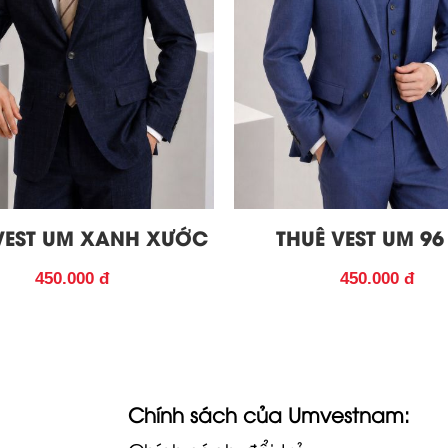
VEST UM XANH XƯỚC
THUÊ VEST UM 96
450.000 đ
450.000 đ
Chính sách của Umvestnam: