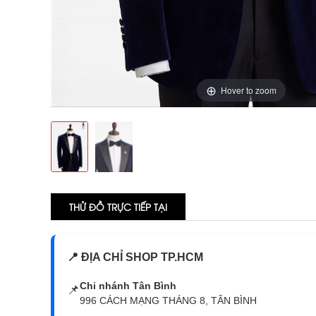
Hover to zoom
THỬ ĐỒ TRỰC TIẾP TẠI
📍 ĐỊA CHỈ SHOP TP.HCM
Chi nhánh Tân Bình
📌
996 CÁCH MẠNG THÁNG 8, TÂN BÌNH