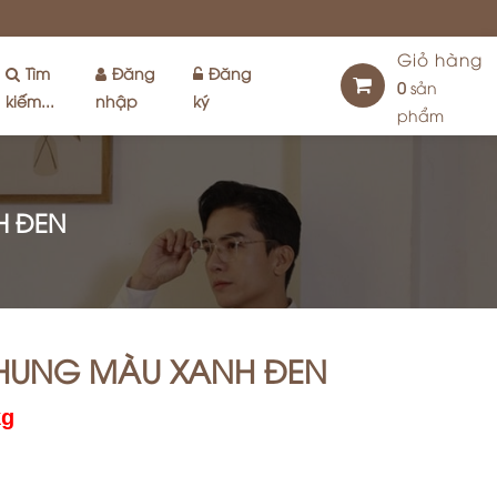
Giỏ hàng
Tìm
Đăng
Đăng
0
sản
kiếm...
nhập
ký
phẩm
H ĐEN
NHUNG MÀU XANH ĐEN
kg