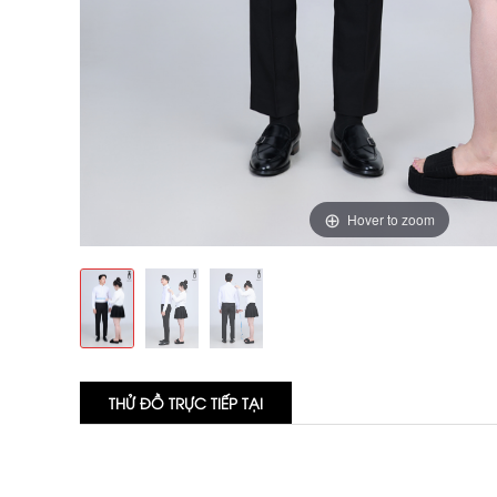
Hover to zoom
THỬ ĐỒ TRỰC TIẾP TẠI