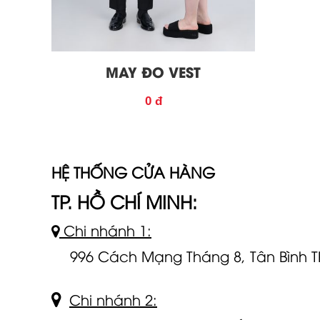
MAY ĐO VEST
0 đ
HỆ THỐNG CỬA HÀNG
TP. HỒ CHÍ MINH:
Chi nhánh 1:
996 Cách Mạng Tháng 8, Tân Bình 
Chi nhánh 2: