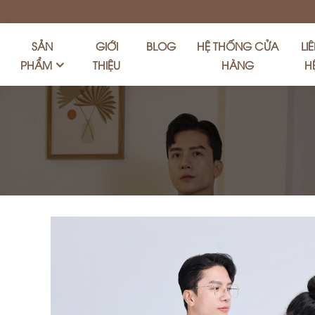
SẢN
GIỚI
BLOG
HỆ THỐNG CỬA
LI
PHẨM
THIỆU
HÀNG
H