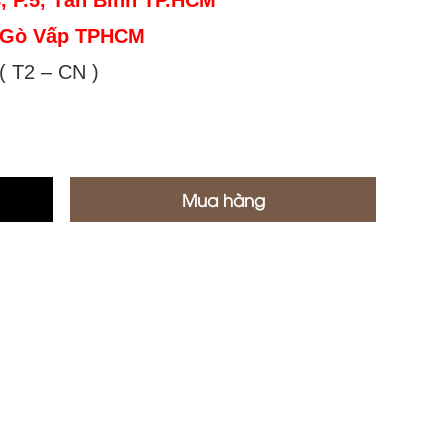
, P.5, Tân Bình TP.HCM
, Gò Vấp TPHCM
( T2 – CN )