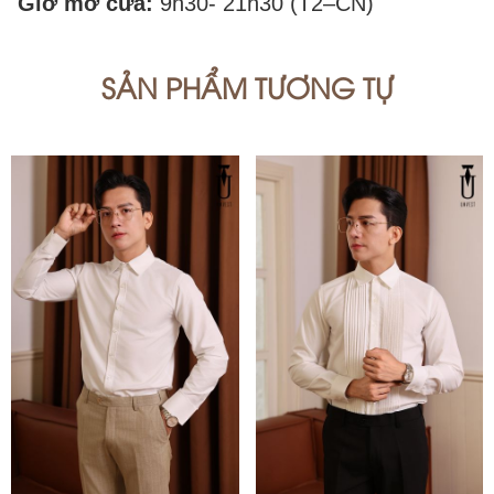
Giờ mở cửa:
9h30- 21h30 (T2–CN)
SẢN PHẨM TƯƠNG TỰ