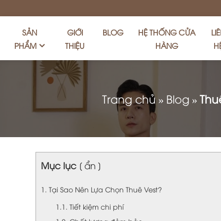
SẢN
GIỚI
BLOG
HỆ THỐNG CỬA
LI
PHẨM
THIỆU
HÀNG
H
Trang chủ
»
Blog
»
Thu
Mục lục
[ ẩn ]
1. Tại Sao Nên Lựa Chọn Thuê Vest?
1.1. Tiết kiệm chi phí