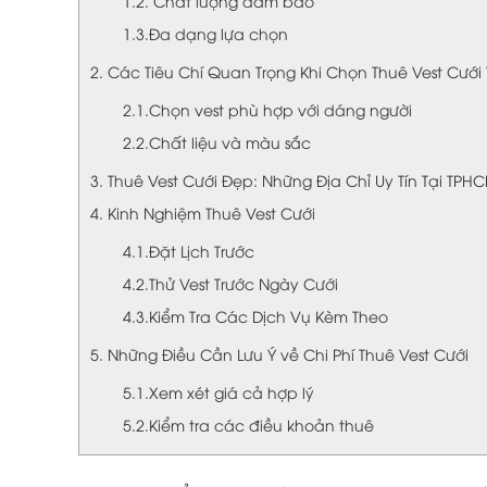
1.2. Chất lượng đảm bảo
1.3.Đa dạng lựa chọn
2. Các Tiêu Chí Quan Trọng Khi Chọn Thuê Vest Cướ
2.1.Chọn vest phù hợp với dáng người
2.2.Chất liệu và màu sắc
3. Thuê Vest Cưới Đẹp: Những Địa Chỉ Uy Tín Tại TPH
4. Kinh Nghiệm Thuê Vest Cưới
4.1.Đặt Lịch Trước
4.2.Thử Vest Trước Ngày Cưới
4.3.Kiểm Tra Các Dịch Vụ Kèm Theo
5. Những Điều Cần Lưu Ý về Chi Phí Thuê Vest Cưới
5.1.Xem xét giá cả hợp lý
5.2.Kiểm tra các điều khoản thuê