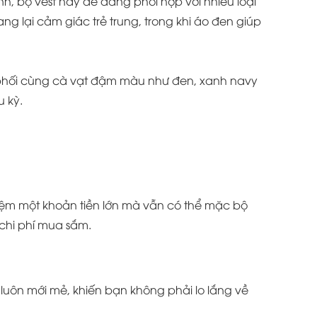
h, bộ vest này dễ dàng phối hợp với nhiều loại
ng lại cảm giác trẻ trung, trong khi áo đen giúp
 phối cùng cà vạt đậm màu như đen, xanh navy
 kỳ.
 kiệm một khoản tiền lớn mà vẫn có thể mặc bộ
 chi phí mua sắm.
luôn mới mẻ, khiến bạn không phải lo lắng về