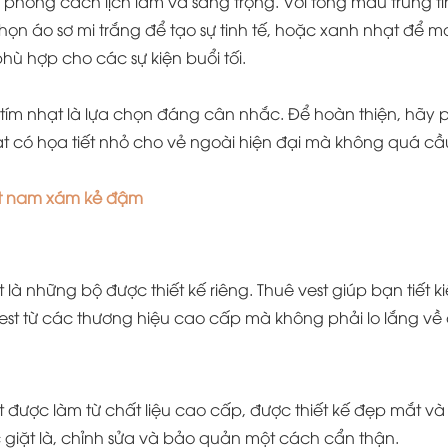
hong cách lịch lãm và sang trọng. Với tông màu trung tín
ọn áo sơ mi trắng để tạo sự tinh tế, hoặc xanh nhạt để ma
ù hợp cho các sự kiện buổi tối.
ím nhạt là lựa chọn đáng cân nhắc. Để hoàn thiện, hãy
t có họa tiết nhỏ cho vẻ ngoài hiện đại mà không quá cầu
st nam xám kẻ đậm
 là những bộ được thiết kế riêng. Thuê vest giúp bạn tiết
vest từ các thương hiệu cao cấp mà không phải lo lắng về
được làm từ chất liệu cao cấp, được thiết kế đẹp mắt và 
 giặt là, chỉnh sửa và bảo quản một cách cẩn thận.