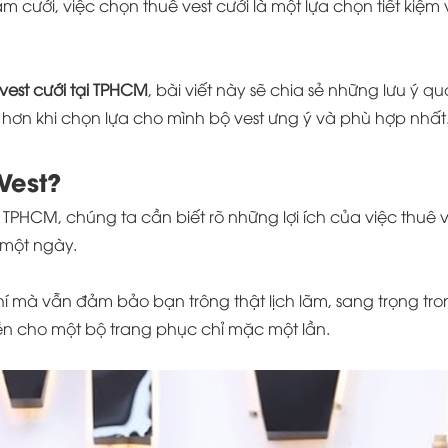
cưới, việc chọn thuê vest cưới là một lựa chọn tiết kiệm v
vest cưới tại TPHCM
, bài viết này sẽ chia sẻ những lưu ý 
in hơn khi chọn lựa cho mình bộ vest ưng ý và phù hợp nhất
Vest?
ại TPHCM, chúng ta cần biết rõ những lợi ích của việc thuê 
i một ngày.
 phí mà vẫn đảm bảo bạn trông thật lịch lãm, sang trọng tr
ền cho một bộ trang phục chỉ mặc một lần.