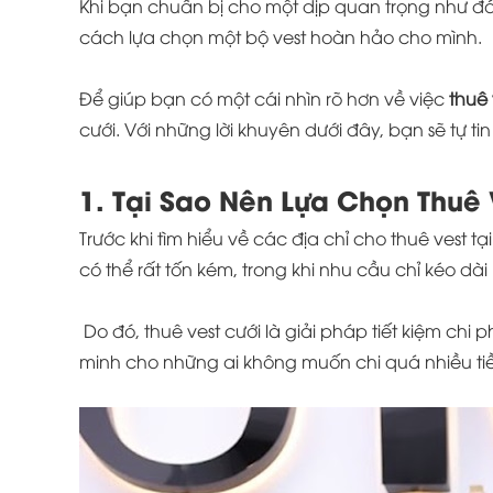
Khi bạn chuẩn bị cho một dịp quan trọng như đám 
cách lựa chọn một bộ vest hoàn hảo cho mình.
Để giúp bạn có một cái nhìn rõ hơn về việc
thuê 
cưới. Với những lời khuyên dưới đây, bạn sẽ tự t
1. Tại Sao Nên Lựa Chọn Thuê 
Trước khi tìm hiểu về các địa chỉ cho thuê vest t
có thể rất tốn kém, trong khi nhu cầu chỉ kéo dà
Do đó, thuê vest cưới là giải pháp tiết kiệm chi
minh cho những ai không muốn chi quá nhiều ti