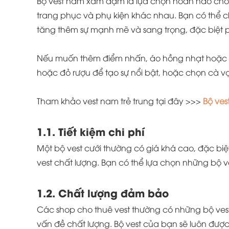
Bộ vest nam xám đậm là lựa chọn hoàn hảo cho p
trang phục và phụ kiện khác nhau. Bạn có thể ch
tăng thêm sự mạnh mẽ và sang trọng, đặc biệt ph
Nếu muốn thêm điểm nhấn, áo hồng nhạt hoặc t
hoặc đỏ rượu để tạo sự nổi bật, hoặc chọn cà vạ
Tham khảo vest nam trẻ trung tại đây >>>
Bộ ve
1.1. Tiết kiệm chi phí
Một bộ vest cưới thường có giá khá cao, đặc biệt
vest chất lượng. Bạn có thể lựa chọn những bộ 
1.2. Chất lượng đảm bảo
Các shop cho thuê vest thường có những bộ vest 
vấn đề chất lượng. Bộ vest của bạn sẽ luôn được