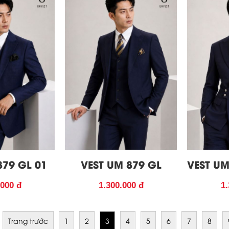
879 GL 01
VEST UM 879 GL
VEST UM
.000 đ
1.300.000 đ
1.
Trang trước
1
2
3
4
5
6
7
8