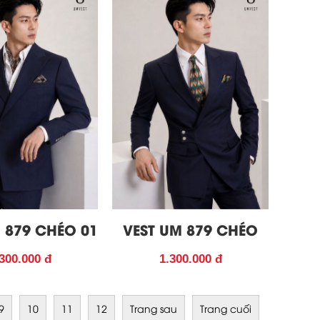
 879 CHÉO 01
VEST UM 879 CHÉO
300.000 đ
1.300.000 đ
9
10
11
12
Trang sau
Trang cuối