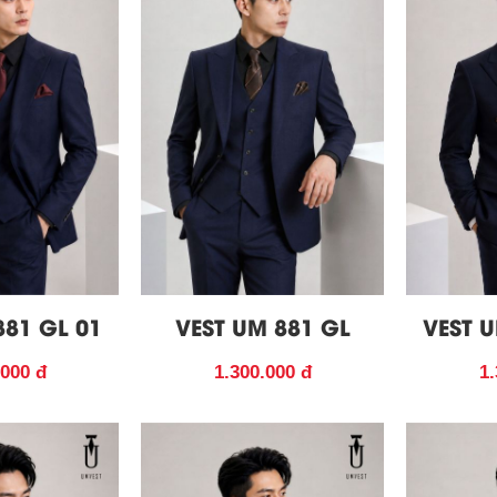
881 GL 01
VEST UM 881 GL
VEST U
.000 đ
1.300.000 đ
1.