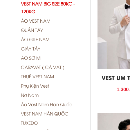
VEST NAM BIG SIZE 80KG -
120KG
ÁO VEST NAM
QUẦN TÂY
ÁO GILE NAM
GIÀY TÂY
ÁO SƠ MI
CARAVAT ( CÀ VẠT )
THUÊ VEST NAM
VEST UM 
Phụ Kiện Vest
1.300
Nơ Nam
Áo Vest Nam Hàn Quốc
VEST NAM HÀN QUỐC
TUXEDO