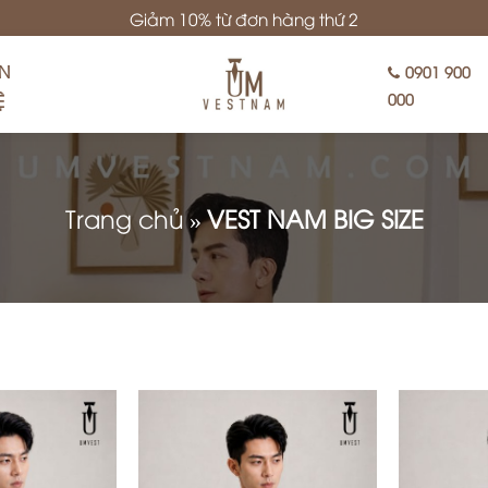
Giảm 10% từ đơn hàng thứ 2
ÊN
0901 900
Ệ
000
Trang chủ
»
VEST NAM BIG SIZE