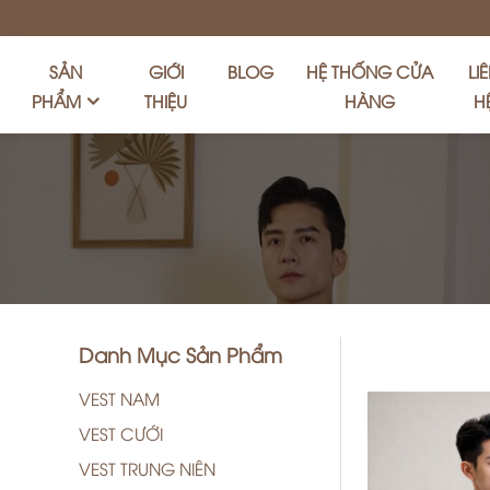
SẢN
GIỚI
BLOG
HỆ THỐNG CỬA
LI
PHẨM
THIỆU
HÀNG
H
Danh Mục Sản Phẩm
VEST NAM
VEST CƯỚI
VEST TRUNG NIÊN