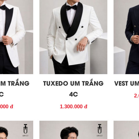
UM TRẮNG
TUXEDO UM TRẮNG
VEST U
C
4C
2.
.000 đ
1.300.000 đ