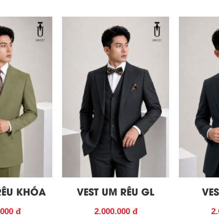
RÊU KHÓA
VEST UM RÊU GL
VES
.000 đ
2.000.000 đ
2.