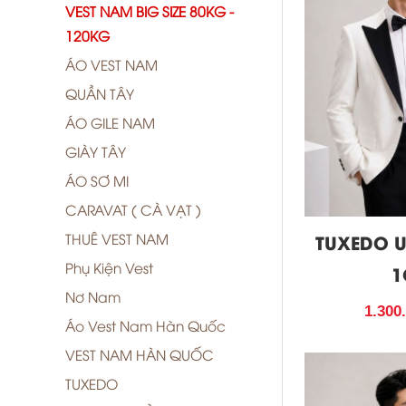
VEST NAM BIG SIZE 80KG -
120KG
ÁO VEST NAM
QUẦN TÂY
ÁO GILE NAM
GIÀY TÂY
ÁO SƠ MI
CARAVAT ( CÀ VẠT )
THUÊ VEST NAM
TUXEDO 
Phụ Kiện Vest
1
Nơ Nam
1.300
Áo Vest Nam Hàn Quốc
VEST NAM HÀN QUỐC
TUXEDO