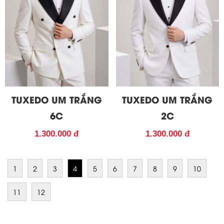
TUXEDO UM TRẮNG
TUXEDO UM TRẮNG
6C
2C
1.300.000 đ
1.300.000 đ
1
2
3
4
5
6
7
8
9
10
11
12